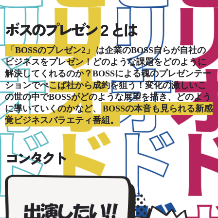
ボスのプレゼン２とは
「BOSSのプレゼン2」
は企業のBOSS自らが自社の
ビジネスをプレゼン！どのような課題をどのように
解決してくれるのか？BOSSによる魂のプレゼンテー
ションでぺこぱ社から成約を狙う！変化の激しいこ
の世の中でBOSSがどのような展望を描き、どのよう
に導いていくのかなど、
BOSSの本音も見られる新感
覚ビジネスバラエティ番組。
コンタクト