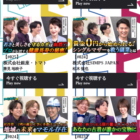
Play now
【#025】
【#024】
株式会社銀座・トマト
株式会社SIMPS JAPAN
勝見 地映子
松木 慎也
今すぐ視聴する
今すぐ視聴する
Play now
Play now
【#024】
【#023】