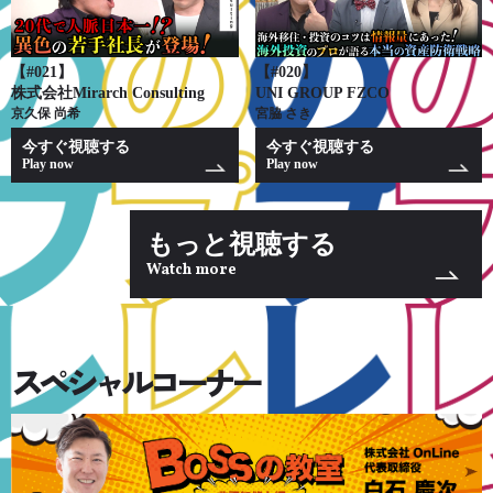
【#021】
【#020】
株式会社Mirarch Consulting
UNI GROUP FZCO
京久保 尚希
宮脇 さき
今すぐ視聴する
今すぐ視聴する
Play now
Play now
もっと視聴する
Watch more
スペシャルコーナー