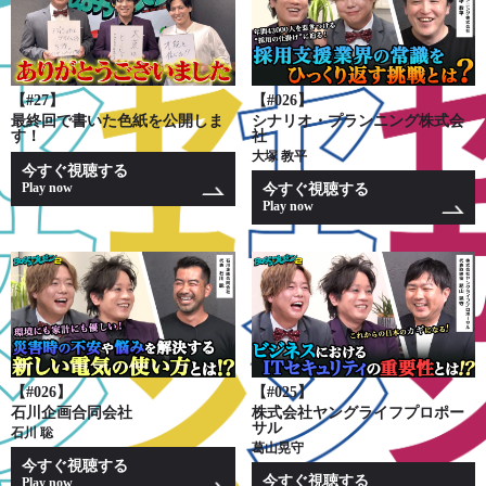
【#27】
【#026】
最終回で書いた色紙を公開しま
シナリオ・プランニング株式会
す！
社
大塚 教平
今すぐ視聴する
Play now
今すぐ視聴する
Play now
【#026】
【#025】
石川企画合同会社
株式会社ヤングライフプロポー
サル
石川 聡
葛山晃守
今すぐ視聴する
今すぐ視聴する
Play now