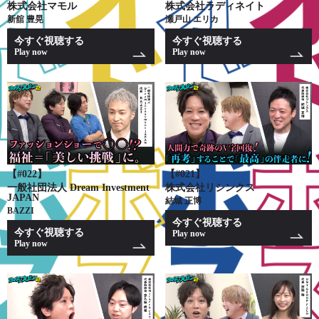
株式会社マモル
株式会社ラディネイト
新舘 豊晃
瀬戸山 エリカ
今すぐ視聴する
今すぐ視聴する
Play now
Play now
【#022】
【#021】
一般社団法人 Dream Investment
株式会社リシンクス
JAPAN
結城 正博
BAZZI
今すぐ視聴する
今すぐ視聴する
Play now
Play now