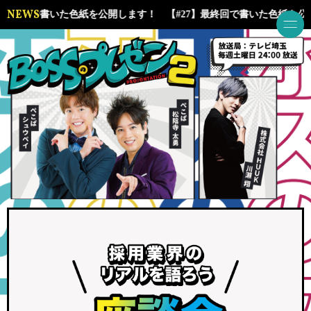
NEWS
7】最終回で書いた色紙を公開します！
【#27】最終回で書いた色紙を