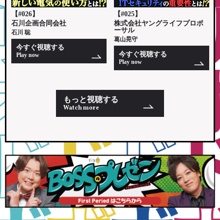
【#026】
【#025】
石川企画合同会社
株式会社ヤングライフプロポ
ーサル
石川 聡
葛山晃守
今すぐ視聴する
今すぐ視聴する
Play now
Play now
もっと視聴する
Watch more