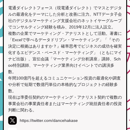
電通ダイレクトフォース（現電通ダイレクト）でマスとデジタ
ルの最適化をテーマにした分析と改善に注力。NTTデータ子会
社のデジタルマーケティング支援会社のネットイヤーグループ
でコンサルティング経験を積み、2019年12月に法人設立。
複数の企業でマーケティング・アナリストとして活動。著書に
「Excelで学べるデータドリブン・マーケティング」「『その
決定に根拠はありますか？』確率思考でビジネスの成功を確実
化するエビデンス・ベースド・マーケティング」（ともにマイ
ナビ出版）。宣伝会議「マーケティング分析講座」講師、Sch
oo特別講師、マーケティング業界向けイベントでの講演多
数。
年間100億円を超えるコミュニケーション投資の最適化や調査
や分析で短期で数億円単位の本格的なプロジェクトの経験多
数。
現在は準委任契約のマーケティング・アナリスト契約で複数の
事業会社の事業責任者またはマーケティング統括責任者の投資
判断に関わる。
https://twitter.com/dancehakase