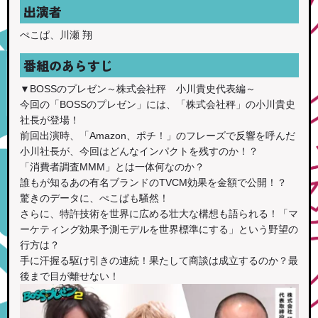
出演者
ぺこぱ、川瀬 翔
番組のあらすじ
▼BOSSのプレゼン～株式会社秤 小川貴史代表編～
今回の「BOSSのプレゼン」には、「株式会社秤」の小川貴史
社長が登場！
前回出演時、「Amazon、ポチ！」のフレーズで反響を呼んだ
小川社長が、今回はどんなインパクトを残すのか！？
「消費者調査MMM」とは一体何なのか？
誰もが知るあの有名ブランドのTVCM効果を金額で公開！？
驚きのデータに、ぺこぱも騒然！
さらに、特許技術を世界に広める壮大な構想も語られる！「マ
ーケティング効果予測モデルを世界標準にする」という野望の
行方は？
手に汗握る駆け引きの連続！果たして商談は成立するのか？最
後まで目が離せない！