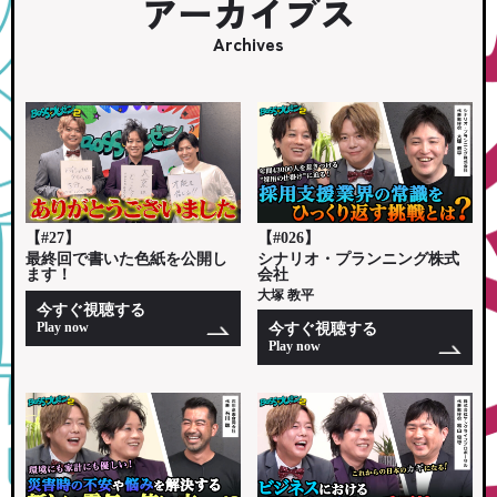
アーカイブス
Archives
【#27】
【#026】
最終回で書いた色紙を公開し
シナリオ・プランニング株式
ます！
会社
大塚 教平
今すぐ視聴する
Play now
今すぐ視聴する
Play now