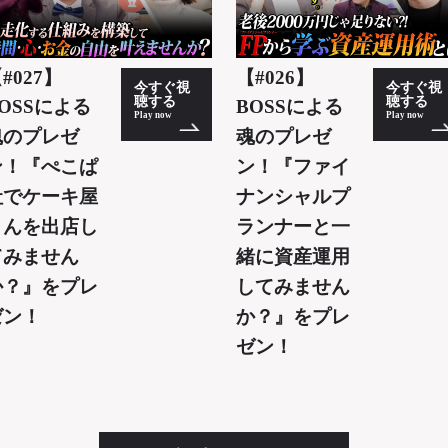
#027】
【#026】
今すぐ視
今すぐ視
聴する
聴する
OSSによる
BOSSによる
Play now
Play now
魂のプレゼ
魂のプレゼ
ン！『ぺこぱ
ン！『ファイ
社でケーキ屋
ナンシャルプ
さんを出店し
ランナーと一
てみません
緒に資産運用
か？』をプレ
してみません
ゼン！
か？』をプレ
ゼン！