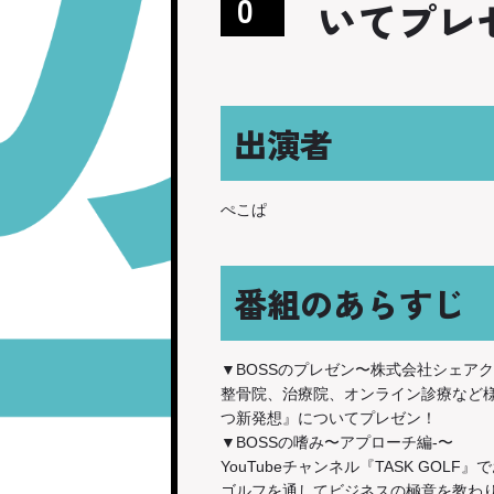
0
いてプレ
出演者
ぺこぱ
番組のあらすじ
▼BOSSのプレゼン〜株式会社シェアク
整骨院、治療院、オンライン診療など
つ新発想』についてプレゼン！
▼BOSSの嗜み〜アプローチ編-〜
YouTubeチャンネル『TASK G
ゴルフを通してビジネスの極意を教わ