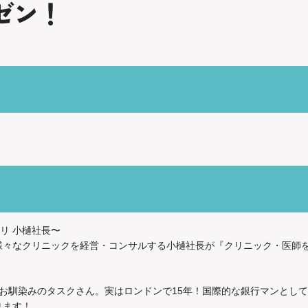
ゼン！
リ 小樋社長〜
様々なクリニックを経営・コンサルする小樋社長が『クリニック・医師
OLF』でお馴染みのタスクさん。実はロンドンで15年！国際的な銀行マンと
ります！