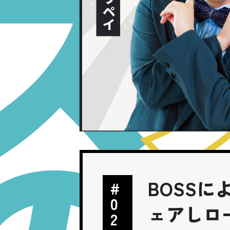
BOSS
#
0
ェアしロ
2