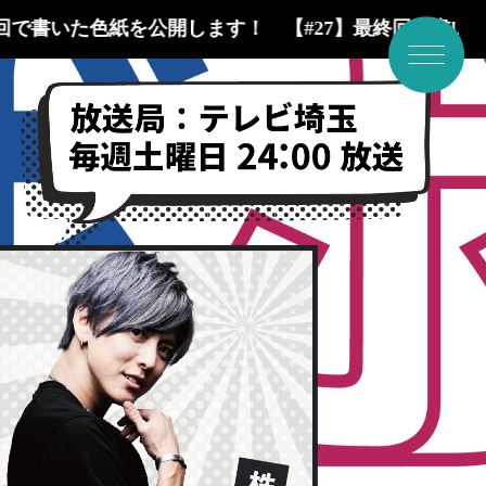
回で書いた色紙を公開します！
【#27】最終回で書い