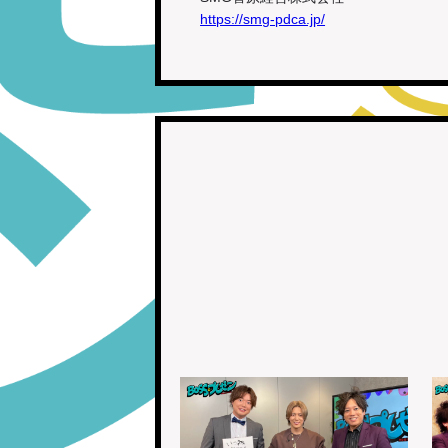
https://smg-pdca.jp/