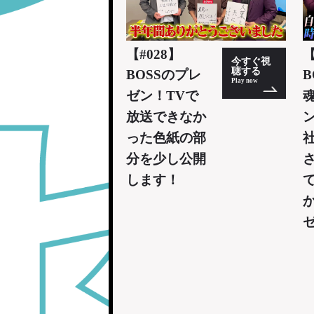
【#028】
【
今すぐ視
聴する
BOSSのプレ
B
Play now
ゼン！TVで
放送できなか
った色紙の部
分を少し公開
します！