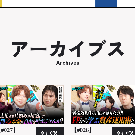
アーカイブス
Archives
#027】
【#026】
今すぐ視
今すぐ視