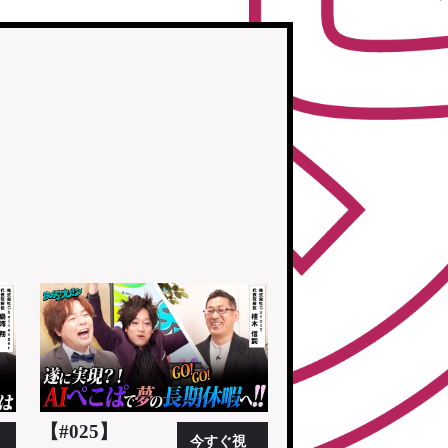
【#025】
今すぐ視