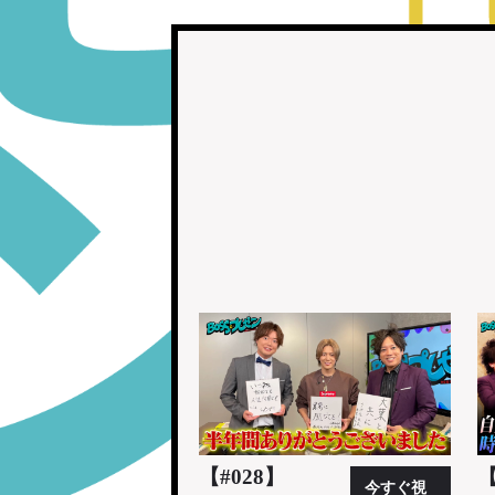
【#028】
【
今すぐ視