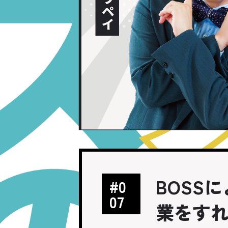
BOSS
#0
07
業をす