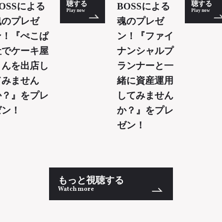
聴する
聴する
OSSによる
BOSSによる
Play now
Play now
魂のプレゼ
魂のプレゼ
ン！『ぺこぱ
ン！『ファイ
社でケーキ屋
ナンシャルプ
さんを出店し
ランナーと一
てみません
緒に資産運用
か？』をプレ
してみません
ゼン！
か？』をプレ
ゼン！
もっと視聴する
Watch more