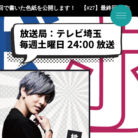
回で書いた色紙を公開します！
【#27】最終回で書い