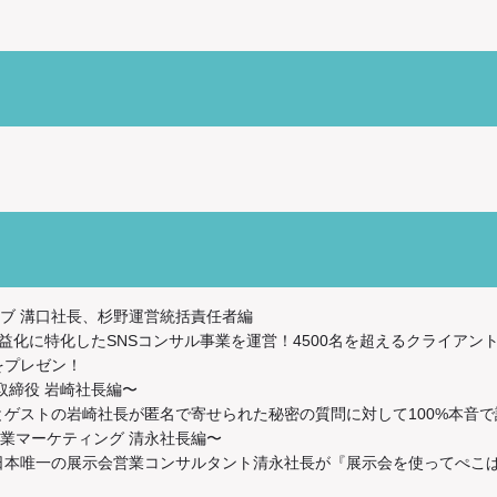
ィブ 溝口社長、杉野運営統括責任者編
mの収益化に特化したSNSコンサル事業を運営！4500名を超えるクライア
をプレゼン！
表取締役 岩崎社長編〜
大葉さんとゲストの岩崎社長が匿名で寄せられた秘密の質問に対して100%本
営業マーケティング 清永社長編〜
日本唯一の展示会営業コンサルタント清永社長が『展示会を使ってぺこ