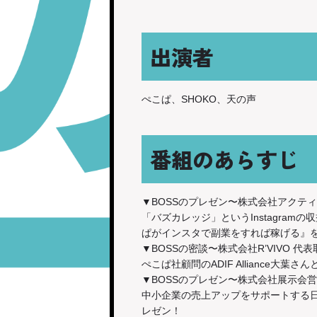
出演者
ぺこぱ、SHOKO、天の声
番組のあらすじ
▼BOSSのプレゼン〜株式会社アクテ
「バズカレッジ」というInstagra
ぱがインスタで副業をすれば稼げる』
▼BOSSの密談〜株式会社R’VIVO 代
ぺこぱ社顧問のADIF Alliance
▼BOSSのプレゼン〜株式会社展示会
中小企業の売上アップをサポートする
レゼン！