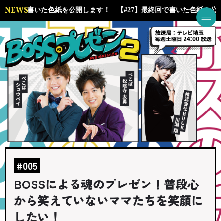
NEWS
】最終回で書いた色紙を公開します！
【#27】最終回で書いた色紙を
#005
BOSSによる魂のプレゼン！普段心
から笑えていないママたちを笑顔に
したい！