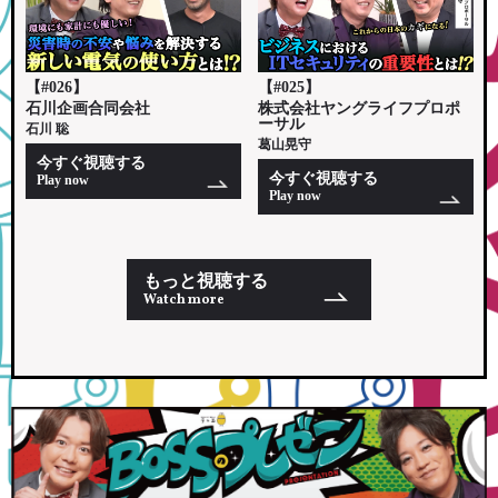
【#026】
【#025】
石川企画合同会社
株式会社ヤングライフプロポ
ーサル
石川 聡
葛山晃守
今すぐ視聴する
今すぐ視聴する
Play now
Play now
もっと視聴する
Watch more