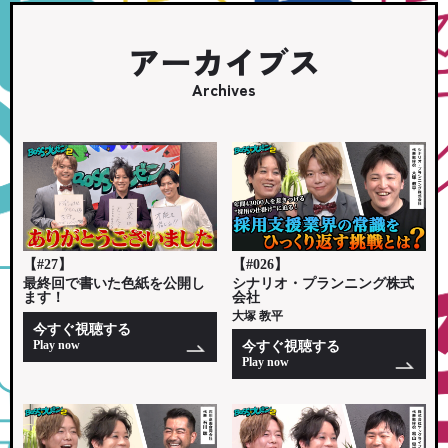
アーカイブス
Archives
【#27】
【#026】
最終回で書いた色紙を公開し
シナリオ・プランニング株式
ます！
会社
大塚 教平
今すぐ視聴する
Play now
今すぐ視聴する
Play now