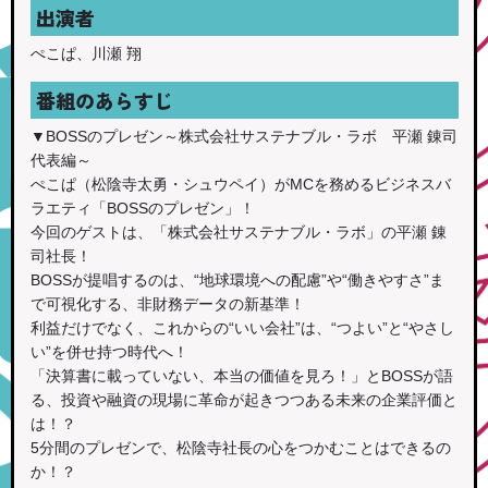
出演者
ぺこぱ、川瀬 翔
番組のあらすじ
▼BOSSのプレゼン～株式会社サステナブル・ラボ 平瀬 錬司
代表編～
ぺこぱ（松陰寺太勇・シュウペイ）がMCを務めるビジネスバ
ラエティ「BOSSのプレゼン」！
今回のゲストは、「株式会社サステナブル・ラボ」の平瀬 錬
司社長！
BOSSが提唱するのは、“地球環境への配慮”や“働きやすさ”ま
で可視化する、非財務データの新基準！
利益だけでなく、これからの“いい会社”は、“つよい”と“やさし
い”を併せ持つ時代へ！
「決算書に載っていない、本当の価値を見ろ！」とBOSSが語
る、投資や融資の現場に革命が起きつつある未来の企業評価と
は！？
5分間のプレゼンで、松陰寺社長の心をつかむことはできるの
か！？